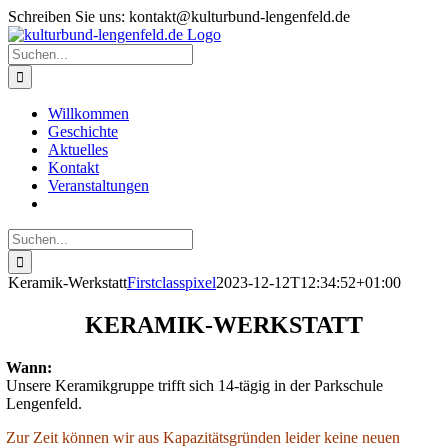
Zum
Schreiben Sie uns: kontakt@kulturbund-lengenfeld.de
Inhalt
springen
Suche
nach:
Willkommen
Geschichte
Aktuelles
Kontakt
Veranstaltungen
Suche
nach:
Keramik-Werkstatt
Firstclasspixel
2023-12-12T12:34:52+01:00
KERAMIK-WERKSTATT
Wann:
Unsere Keramikgruppe trifft sich 14-tägig in der Parkschule
Lengenfeld.
Zur Zeit können wir aus Kapazitätsgründen leider keine neuen