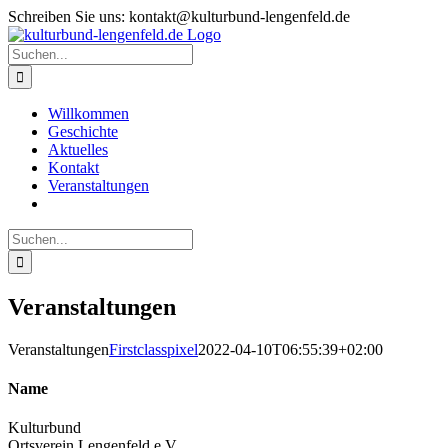
Zum
Schreiben Sie uns: kontakt@kulturbund-lengenfeld.de
Inhalt
springen
Suche
nach:
Willkommen
Geschichte
Aktuelles
Kontakt
Veranstaltungen
Suche
nach:
Veranstaltungen
Veranstaltungen
Firstclasspixel
2022-04-10T06:55:39+02:00
Name
Kulturbund
Ortsverein Lengenfeld e.V.