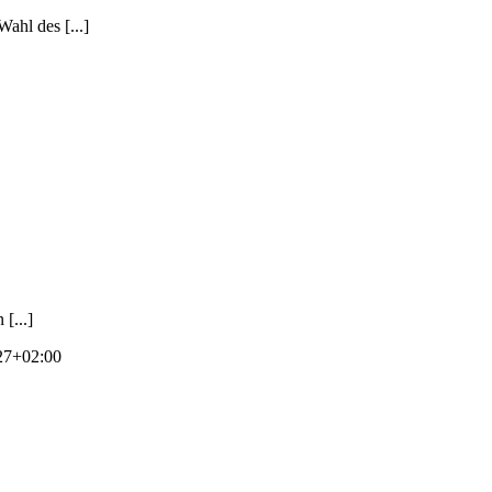
hl des [...]
[...]
27+02:00