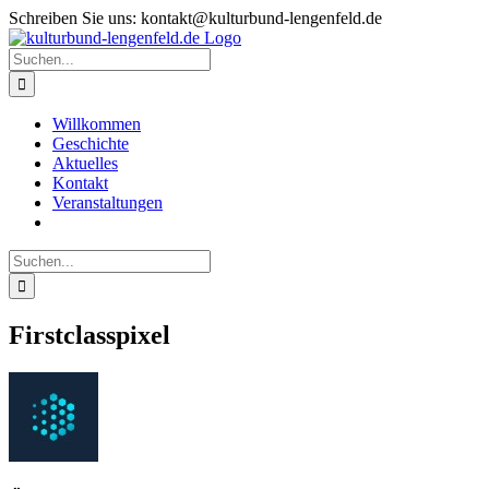
Zum
Schreiben Sie uns: kontakt@kulturbund-lengenfeld.de
Inhalt
springen
Suche
nach:
Willkommen
Geschichte
Aktuelles
Kontakt
Veranstaltungen
Suche
nach:
Firstclasspixel