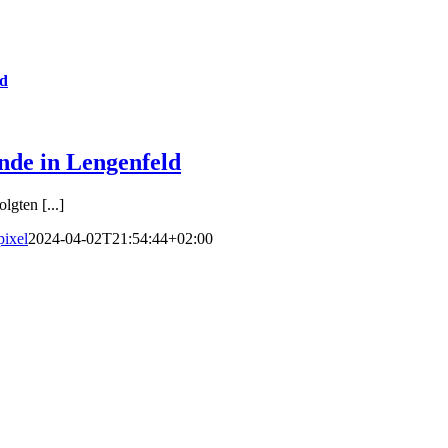
ld
nde in Lengenfeld
gten [...]
pixel
2024-04-02T21:54:44+02:00