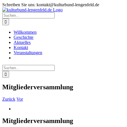
Zum
Schreiben Sie uns: kontakt@kulturbund-lengenfeld.de
Inhalt
springen
Suche
nach:
Willkommen
Geschichte
Aktuelles
Kontakt
Veranstaltungen
Suche
nach:
Mitgliederversammlung
Zurück
Vor
Zeige
grösseres
Bild
Mitgliederversammlung