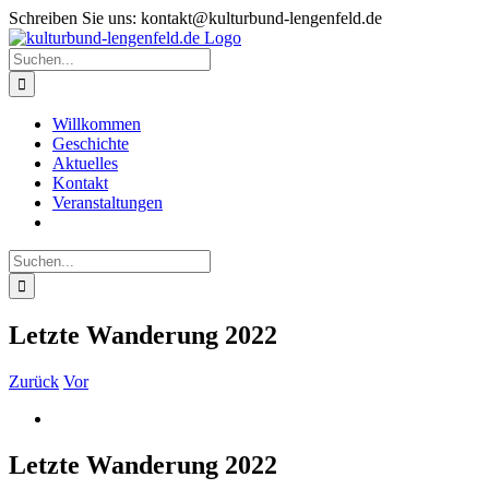
Zum
Schreiben Sie uns: kontakt@kulturbund-lengenfeld.de
Inhalt
springen
Suche
nach:
Willkommen
Geschichte
Aktuelles
Kontakt
Veranstaltungen
Suche
nach:
Letzte Wanderung 2022
Zurück
Vor
Zeige
grösseres
Bild
Letzte Wanderung 2022