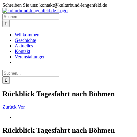
Zum
Schreiben Sie uns: kontakt@kulturbund-lengenfeld.de
Inhalt
springen
Suche
nach:
Willkommen
Geschichte
Aktuelles
Kontakt
Veranstaltungen
Suche
nach:
Rückblick Tagesfahrt nach Böhmen
Zurück
Vor
Zeige
grösseres
Bild
Rückblick Tagesfahrt nach Böhmen