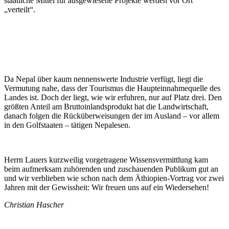
staatliche Mittel für ausgewiesene Projekte werden vor Ort
„verteilt“.
Da Nepal über kaum nennenswerte Industrie verfügt, liegt die
Vermutung nahe, dass der Tourismus die Haupteinnahmequelle des
Landes ist. Doch der liegt, wie wir erfuhren, nur auf Platz drei. Den
größten Anteil am Bruttoinlandsprodukt hat die Landwirtschaft,
danach folgen die Rücküberweisungen der im Ausland – vor allem
in den Golfstaaten – tätigen Nepalesen.
Herrn Lauers kurzweilig vorgetragene Wissensvermittlung kam
beim aufmerksam zuhörenden und zuschauenden Publikum gut an
und wir verblieben wie schon nach dem Äthiopien-Vortrag vor zwei
Jahren mit der Gewissheit: Wir freuen uns auf ein Wiedersehen!
Christian Hascher