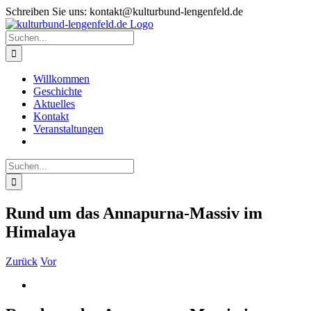
Zum
Schreiben Sie uns: kontakt@kulturbund-lengenfeld.de
Inhalt
springen
Suche
nach:
Willkommen
Geschichte
Aktuelles
Kontakt
Veranstaltungen
Suche
nach:
Rund um das Annapurna-Massiv im
Himalaya
Zurück
Vor
Zeige
grösseres
Bild