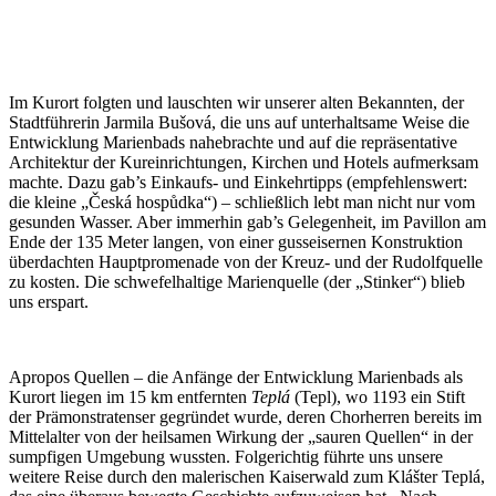
Im Kurort folgten und lauschten wir unserer alten Bekannten, der
Stadtführerin Jarmila Bušová, die uns auf unterhaltsame Weise die
Entwicklung Marienbads nahebrachte und auf die repräsentative
Architektur der Kureinrichtungen, Kirchen und Hotels aufmerksam
machte. Dazu gab’s Einkaufs- und Einkehrtipps (empfehlenswert:
die kleine „Česká hospůdka“) – schließlich lebt man nicht nur vom
gesunden Wasser. Aber immerhin gab’s Gelegenheit, im Pavillon am
Ende der 135 Meter langen, von einer gusseisernen Konstruktion
überdachten Hauptpromenade von der Kreuz- und der Rudolfquelle
zu kosten. Die schwefelhaltige Marienquelle (der „Stinker“) blieb
uns erspart.
Apropos Quellen – die Anfänge der Entwicklung Marienbads als
Kurort liegen im 15 km entfernten
Teplá
(Tepl), wo 1193 ein Stift
der Prämonstratenser gegründet wurde, deren Chorherren bereits im
Mittelalter von der heilsamen Wirkung der „sauren Quellen“ in der
sumpfigen Umgebung wussten. Folgerichtig führte uns unsere
weitere Reise durch den malerischen Kaiserwald zum Klášter Teplá,