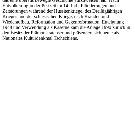
das eine überaus bewegte Geschichte aufzuweisen hat. Nach
Entvölkerung in der Pestzeit im 14. Jhd., Plünderungen und
Zerstörungen während der Hussitenkriege, des Dreißigjährigen
Krieges und der schlesischen Kriege, nach Bränden und
Wiederaufbau, Reformation und Gegenreformation, Enteignung
1948 und Verwendung als Kaserne kam die Anlage 1990 zurück in
den Besitz der Prämonstratenser und präsentiert sich heute als
Nationales Kulturdenkmal Tschechiens
.