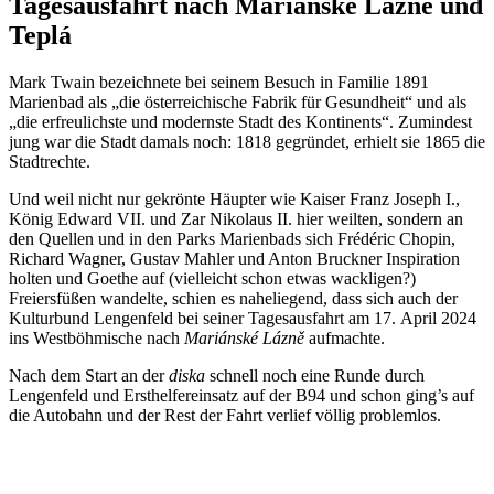
Tagesausfahrt nach Mariánské Lázně und
Teplá
Mark Twain bezeichnete bei seinem Besuch in Familie 1891
Marienbad als „die österreichische Fabrik für Gesundheit“ und als
„die erfreulichste und modernste Stadt des Kontinents“. Zumindest
jung war die Stadt damals noch: 1818 gegründet, erhielt sie 1865 die
Stadtrechte.
Und weil nicht nur gekrönte Häupter wie Kaiser Franz Joseph I.,
König Edward VII. und Zar Nikolaus II. hier weilten, sondern an
den Quellen und in den Parks Marienbads sich Frédéric Chopin,
Richard Wagner, Gustav Mahler und Anton Bruckner Inspiration
holten und Goethe auf (vielleicht schon etwas wackligen?)
Freiersfüßen wandelte, schien es naheliegend, dass sich auch der
Kulturbund Lengenfeld bei seiner Tagesausfahrt am 17. April 2024
ins Westböhmische nach
Mariánské Lázně
aufmachte.
Nach dem Start an der
diska
schnell noch eine Runde durch
Lengenfeld und Ersthelfereinsatz auf der B94 und schon ging’s auf
die Autobahn und der Rest der Fahrt verlief völlig problemlos.