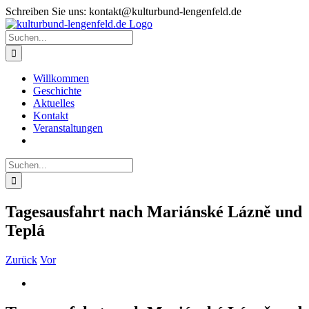
Zum
Schreiben Sie uns: kontakt@kulturbund-lengenfeld.de
Inhalt
springen
Suche
nach:
Willkommen
Geschichte
Aktuelles
Kontakt
Veranstaltungen
Suche
nach:
Tagesausfahrt nach Mariánské Lázně und
Teplá
Zurück
Vor
Zeige
grösseres
Bild