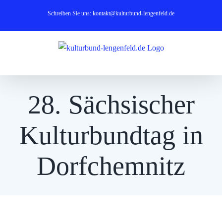
Zum
Schreiben Sie uns: kontakt@kulturbund-lengenfeld.de
Inhalt
springen
28. Sächsischer
Kulturbundtag in
Dorfchemnitz